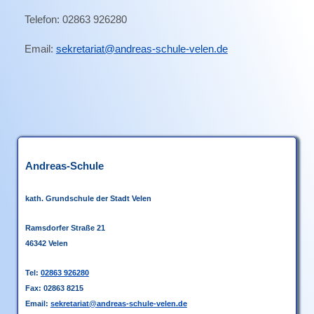
unser
Telefon: 0
2863 926280
Team
Schulleitung
Email:
sekretariat@andreas-schule-velen.de
Schulsozialarbeit
Sekretariat
Wissenswertes
Andreas-Schule
A-
Z
kath. Grundschule
der Stadt Velen
unsere
Leitsätze
Ramsdorfer Straße 21
Termine
46342 Velen
Schulleben
Tel:
02863 926280
Fax: 02863 8215
Email:
sekretariat@andreas-schule-velen.de
Schulalltag