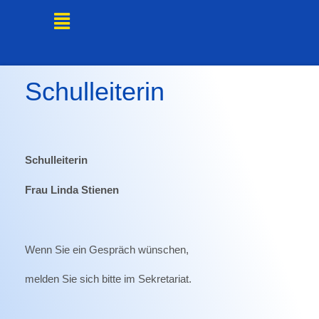
online
Schulleiterin
krankmelden!
xx
Schulleiterin
Navigation
Frau
Linda
Stienen
überspringen
Startseite
aktuelle
Wenn Sie ein Gespräch wünschen,
Informationen
Schule
melden Sie sich bitte im Sekretariat.